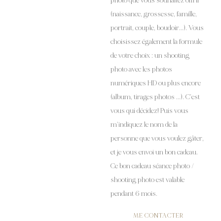
photo que vous souhaitez offrir
(naissance, grossesse, famille,
portrait, couple, boudoir…). Vous
choisissez également la formule
de votre choix : un shooting
photo avec les photos
numériques HD ou plus encore
(album, tirages photos …). C’est
vous qui décidez! Puis vous
m’indiquez le nom de la
personne que vous voulez gâter,
et je vous envoi un bon cadeau.
Ce bon cadeau séance photo /
shooting photo est valable
pendant 6 mois.
ME CONTACTER