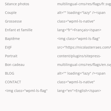
Séance photos
multilingual-cms/res/flags/fr.svg
Couple
alt="" loading="lazy" /><span
Grossesse
class="wpml-ls-native"
Enfant et famille
lang="fr">Français</span>
Baptême
<img class="wpml-ls-flag"
EVJF
src="https://nicolasterraes.com
Portrait
content/plugins/sitepress-
Bon cadeau
multilingual-cms/res/flags/en.sv
BLOG
alt="" loading="lazy" /><span
CONTACT
class="wpml-ls-native"
<img class="wpml-ls-flag"
lang="en">English</span>